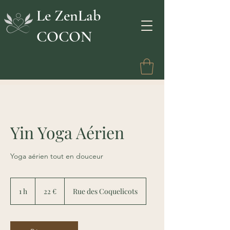
Le ZenLab
COCON
Yin Yoga Aérien
Yoga aérien tout en douceur
22
euros
1 h
1
22 €
Rue des Coquelicots