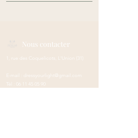
Nous contacter
1, rue des Coquelicots, L'Union
(31)
E-mail :
dressyourlight@gmail.com
Tél :
06 11 45 05 90