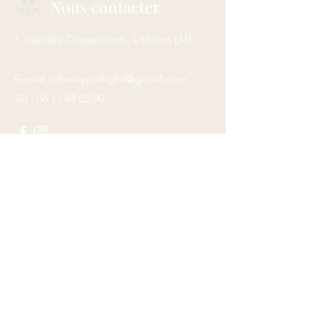
Nous contacter
1, rue des Coquelicots, L'Union
(31)
E-mail :
dressyourlight@gmail.com
Tél :
06 11 45 05 90
Envoyer